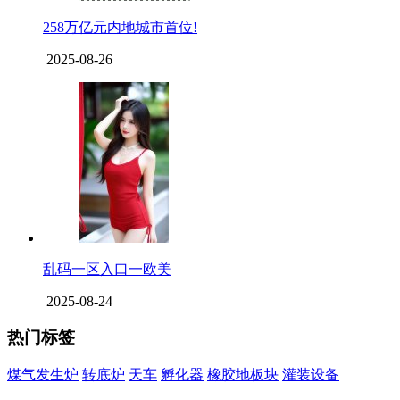
258万亿元内地城市首位!
2025-08-26
乱码一区入口一欧美
2025-08-24
热门标签
煤气发生炉
转底炉
天车
孵化器
橡胶地板块
灌装设备