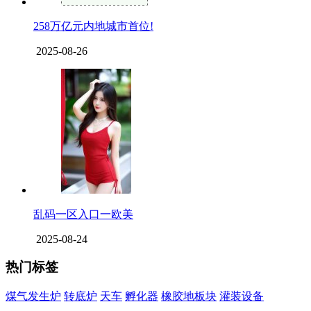
258万亿元内地城市首位!
2025-08-26
乱码一区入口一欧美
2025-08-24
热门标签
煤气发生炉
转底炉
天车
孵化器
橡胶地板块
灌装设备