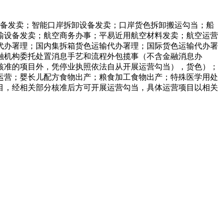
备发卖；智能口岸拆卸设备发卖；口岸货色拆卸搬运勾当；船
输设备发卖；航空商务办事；平易近用航空材料发卖；航空运营
代办署理；国内集拆箱货色运输代办署理；国际货色运输代办署
融机构委托处置消息手艺和流程外包揽事（不含金融消息办
核准的项目外，凭停业执照依法自从开展运营勾当），货色）；
运营；婴长儿配方食物出产；粮食加工食物出产；特殊医学用处
目，经相关部分核准后方可开展运营勾当，具体运营项目以相关