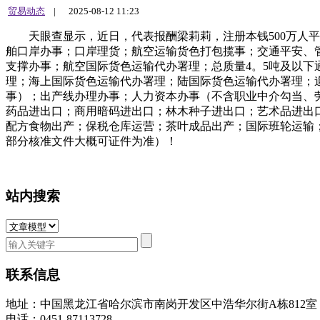
贸易动态
|
2025-08-12 11:23
天眼查显示，近日，代表报酬梁莉莉，注册本钱500万人平
舶口岸办事；口岸理货；航空运输货色打包揽事；交通平安、
支撑办事；航空国际货色运输代办署理；总质量4。5吨及以
理；海上国际货色运输代办署理；陆国际货色运输代办署理；
事）；出产线办理办事；人力资本办事（不含职业中介勾当、
药品进出口；商用暗码进出口；林木种子进出口；艺术品进出
配方食物出产；保税仓库运营；茶叶成品出产；国际班轮运输
部分核准文件大概可证件为准）！
站内搜索
联系信息
地址：中国黑龙江省哈尔滨市南岗开发区中浩华尔街A栋812
电话：0451-87113728