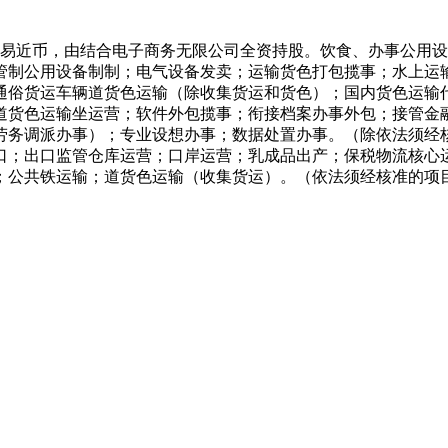
易近币，由结合电子商务无限公司全资持股。饮食、办事公用设
管制公用设备制制；电气设备发卖；运输货色打包揽事；水上运
下通俗货运车辆道货色运输（除收集货运和货色）；国内货色运输
道货色运输坐运营；软件外包揽事；衔接档案办事外包；接管金
劳务调派办事）；专业设想办事；数据处置办事。（除依法须经
口；出口监管仓库运营；口岸运营；乳成品出产；保税物流核心
；公共铁运输；道货色运输（收集货运）。（依法须经核准的项
室