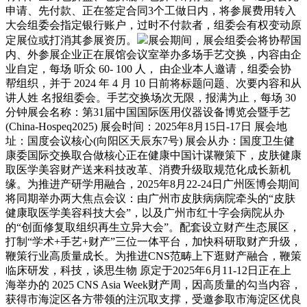
申请、先付款、正在签定合同3个工做日内，将参展费用转入
大会组委会指定银行账户，过时不付款者，组委会有权变动原
定展位或打消其参展资历。
展会期间，展会组委会将协帮国
内、外参展企业正在展馆会议室举办多场手艺交换，内容由企
业自定，每场 听众 60- 100 人， 由企业本人邀请，组委会协
帮组织，并于 2024 年 4 月 10 日前将标题问题、次要内容和从
讲人姓 名报组委会。手艺交换场次无限，报满为止，每场 30
分钟展会名称：第31届中国国际医用仪器设备博览会暨手艺
(China-Hospeq2025) 展会时间：2025年8月15日-17日 展会地
址：国度会议核心(向阳区天辰东7号) 展会从办：国度卫生健
康委国际交换取合做核心正在健康中国计谋鞭策下，皮肤健康
取医学美容财产送来科技改革、消费升级取规范化成长新机
缘。为推进产研学用融合，2025年8月22-24日广州医博会期间
将同期举办两大焦点会议：由广州市皮肤病病院牵头的“皮肤
健康取医学美容科技大会”，以及广州市红十字会病院从办
的“创面修复取组织再生立异大会”。配套设立财产生态展区，
打制“学术+手艺+财产”三位一体平台，加快科研取财产升级，
鞭策行业高质量成长。为推进CNS范畴上下逛财产融合，鞭策
临床研发，科技，谈思生物 原定于2025年6月11-12日正在上
海举办的 2025 CNS Asia Week财产周，因高质量的勾当内容，
获得市海淀区各方带领的注沉取支撑，受邀参取市海淀区优良