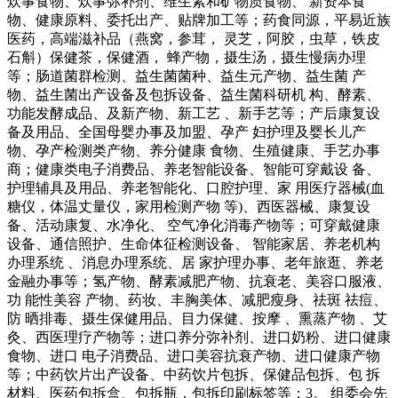
炊事食物、炊事弥补剂、维生素和矿物质食物、 新资本食
物、健康原料、委托出产、贴牌加工等；药食同源，平易近族
医药，高端滋补品（燕窝，参茸， 灵芝，阿胶，虫草，铁皮
石斛）保健茶，保健酒， 蜂产物，摄生汤，摄生慢病办理
等；肠道菌群检测、益生菌菌种、益生元产物、益生菌 产
物、益生菌出产设备及包拆设备、益生菌科研机 构、酵素、
功能发酵成品、及新产物、新工艺 、新手艺等；产后康复设
备及用品、全国母婴办事及加盟、孕产 妇护理及婴长儿产
物、孕产检测类产物、养分健康 食物、生殖健康、手艺办事
商；健康类电子消费品、养老智能设备、智能可穿戴设 备、
护理辅具及用品、养老智能化、口腔护理、家 用医疗器械(血
糖仪，体温丈量仪，家用检测产物 等)、西医器械、康复设
备、活动康复、水净化、 空气净化消毒产物等；可穿戴健康
设备、通信照护、生命体征检测设备、 智能家居、养老机构
办理系统 、消息办理系统、居 家护理办事、老年旅逛、养老
金融办事等；氢产物、酵素减肥产物、抗衰老、美容口服液、
功 能性美容 产物、药妆、丰胸美体、减肥瘦身、祛斑 祛痘、
防 晒排毒、摄生保健用品、目力保健、按摩 、熏蒸产物 、艾
灸、西医理疗产物等；进口养分弥补剂、进口奶粉、进口健康
食物、进口 电子消费品、进口美容抗衰产物、进口健康产物
等；中药饮片出产设备、中药饮片包拆、保健品包拆、包 拆
材料、医药包拆盒、包拆瓶，包拆印刷标签等；3。 组委会先