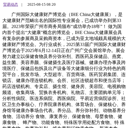
贸易动态
|
2025-08-15 08:20
广州国际大健康财产博览会（IHE China大健康展），是
大健康财产范畴出名的国际性专业展会，已成功举办到第33
届。2023年荣获广州市商务局颁布“成功举办18年”！ 做为国
内首个提出“大健康”概念的博览会，IHE China大健康展会具
有复杂的参展商及采购商资本，已成为亚太地域颇具规模的大
健康财产博览会。为行业成长，2025第33届广州国际大健康财
产博览会于2025年6月12-14日正在广州广交会展馆举办。展会
努力建立以保健食物及养分弥补剂、西医药及保健品、燕窝、
益生菌、美容养颜、保健摄生及医疗器械、健康办理办事及跨
境医疗、保健品包拆及出产设备等大健康细分行业为特色的商
贸平台，批发市场、大型超市、百货商场、医药贸易集团、连
锁店、健康办理连锁机构、会所、社区连锁超市和便当店等；
药店连锁机构、专卖店、摄生馆、健身房、美容院、电视购物
频道、收集商场、贸换衣务机构、礼物店、主要团购单元等；
分析性病院、医连系病院、西医病院、平易近营病院诊所、社
区卫生办事核心、疗养院康养机构、体育场合、保健核心、养
身馆等健康办事场合代表。养分品、养分弥补剂、动物基养分
食物、活动养分 食物、康复养分、保健食物、母婴食物、健
康食物 、 蜂产物、功能食物、特殊医学用处配方食物、特 殊