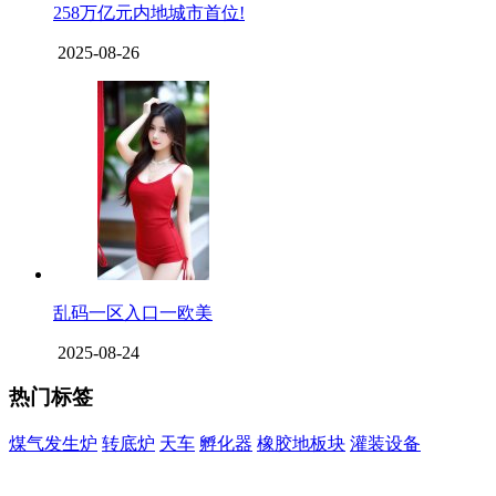
258万亿元内地城市首位!
2025-08-26
乱码一区入口一欧美
2025-08-24
热门标签
煤气发生炉
转底炉
天车
孵化器
橡胶地板块
灌装设备