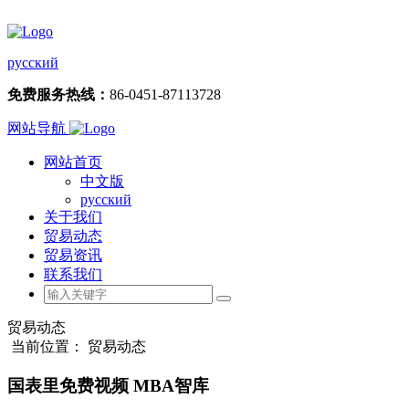
русский
免费服务热线：
86-0451-87113728
网站导航
网站首页
中文版
русский
关于我们
贸易动态
贸易资讯
联系我们
贸易动态
当前位置： 贸易动态
国表里免费视频 MBA智库