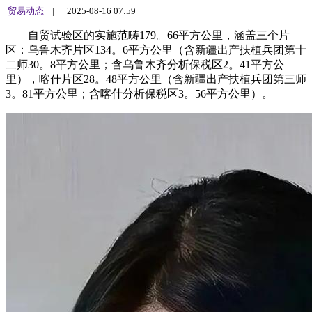
贸易动态
|
2025-08-16 07:59
自贸试验区的实施范畴179。66平方公里，涵盖三个片
区：乌鲁木齐片区134。6平方公里（含新疆出产扶植兵团第十
二师30。8平方公里；含乌鲁木齐分析保税区2。41平方公
里），喀什片区28。48平方公里（含新疆出产扶植兵团第三师
3。81平方公里；含喀什分析保税区3。56平方公里）。