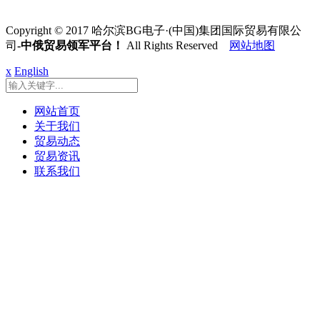
Copyright © 2017 哈尔滨BG电子·(中国)集团国际贸易有限公
司
-中俄贸易领军平台！
All Rights Reserved
网站地图
x
English
网站首页
关于我们
贸易动态
贸易资讯
联系我们