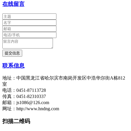
在线留言
联系信息
地址：中国黑龙江省哈尔滨市南岗开发区中浩华尔街A栋812
室
电话：0451-87113728
传真：0451-82310337
邮箱：js1086@126.com
网址：http://www.hndng.com
扫描二维码