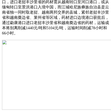
口，进口老挝丰沙里省的药材需从越南转口至河口港口，或从
缅甸转口至景洪港口入境中国，而江城哈尼族彝族自治县是云
南省独一同时取老挝、越南两邦交界的县城，紧邻老挝丰沙里
省和越南奠边省、莱州省等区域，药材进口边境港口获批后，
通过勐康港口进口老挝丰沙里省和越南奠边省的药材，运输成
本将别离削减1440元/吨和5104元/吨，运输时间削减78小时和
66小时。