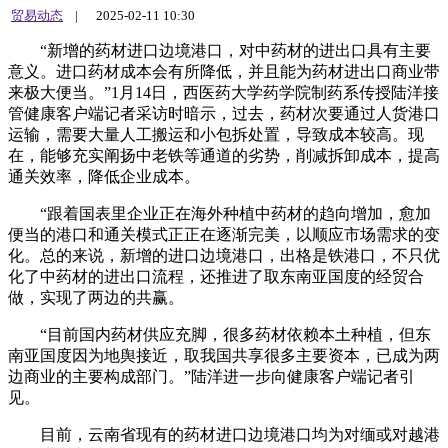
贸易动态
|
2025-02-11 10:30
“新增的药材进口边境港口，对中药材的进出口具有主要
意义。进口药材成本会有所降低，并且能为药材进出口商业带
来极大便当。”1月14日，西医药大学药学院制药系传授陆洋接
管健康客户端记者采访时暗示，过去，药材次要通过人货港口
运输，需要大量人工搬运和小包拆处置，导致成本较高。现
在，能够充实阐扬中老铁等通道的劣势，削减拆卸成本，提高
通关效率，降低企业成本。
“跟着国表里企业正在海外种植中药材的趋向增加，愈加
便当的港口和通关模式正正在逐渐完美，以顺应市场需求的变
化。总的来说，新增的进口边境港口，出格是铁港口，不只优
化了中药材的进出口流程，还推进了取东南亚国度的经贸合
做，实现了两边的共赢。
“目前国内药材供应充脚，很多药材依赖本土种植，但东
南亚国度因为地舆接近，取我国共享很多主要资本，已成为两
边商业的主要构成部门。”陆洋进一步向健康客户端记者引
见。
目前，云南省现有的药材进口边境港口均为对缅或对越港