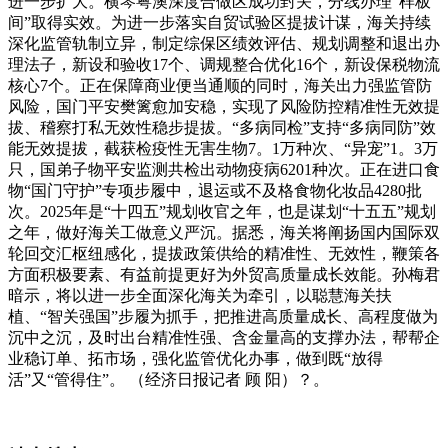
进一步扩大。横琴粤澳深度合做区成功封关，分线办理“样板
间”取得实效。为进一步落实自贸试验区提拔计谋，海关持续
深化监管轨制立异，制定综保区绩效评估、规划调整和退出办
理法子，新设和验收17个、调规整合优化16个，新设保税物流
核心7个。正在保障商业便当通顺的同时，海关出力强监管防
风险，国门平安樊篱愈加安稳，实现了风险防控精准性无效提
拔、稽察打私无效性稳步提拔。“多病同检”支持“多病同防”效
能无效提拔，截获检疫性无害生物7。1万种次、“异宠”1。3万
只，国弟子物平安监测共检出动物疫病6201种次。正在进口食
物“国门守护”专项步履中，退运或不及格食物化妆品4280批
次。2025年是“十四五”规划收官之年，也是谋划“十五五”规划
之年，做好海关工做意义严沉。据悉，海关将阐扬国内国际双
轮回交汇枢纽感化，提拔政策供给的精准性、无效性，鞭策各
方面积极要素、有益前提更好为外贸高质量成长效能。孙梅君
暗示，将以进一步全面深化海关为牵引，以聪慧海关扶
植、“智关强国”步履为抓手，把推进高质量成长、高程度做为
沉中之沉，及时出台精准性强、含金量高的支撑办法，帮帮企
业稳订单、拓市场，强化监管优化办事，做到既“放得
活”又“管得住”。 （经济日报记者 顾 阳）？。