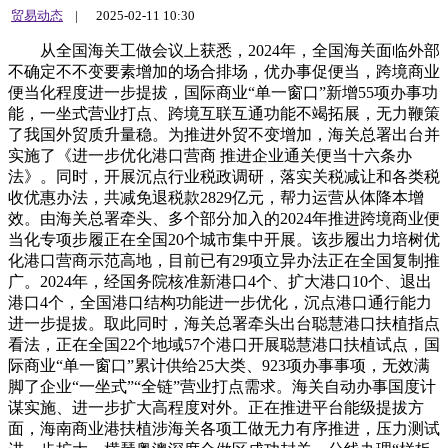
贸易动态
|
2025-02-11 10:30
从全国海关工做会议上获悉，2024年，全国海关面临外部
不确定不不变要素增加的场合排场，优办事促便当，跨境商业
便当化程度进一步提拔，国际商业“单一窗口”新增55项办事功
能，一坐式营业打点、跨境互联互通功能不竭拓展，无力鞭策
了我国外贸质升量稳。为推进外贸不变增加，海关总署出台并
实施了《进一步优化港口营商 推进企业通关便当十六条办
法》。同时，开展沉点行业税政调研，落实关税减让和各类税
收优惠办法，共减免退税款2829亿元，帮力运营从体降本增
效。由海关总署牵头、多个部分加入的2024年推进跨境商业便
当化专项步履正在全国20个城市集中开展。该步履出力培树优
化港口营商示范高地，目前已有29项立异办法正在全国复制推
广。2024年，经国务院核准新港口4个、扩大港口10个、退出
港口4个，全国港口结构功能进一步优化，沉点港口通行能力
进一步提拔。取此同时，海关总署牵头出台聪慧港口扶植指点
看法，正在全国22个地域57个港口开展聪慧港口扶植试点，国
际商业“单一窗口”累计供给25大类、923项办事事项，无效满
脚了企业“一坐式”“全链”营业打点需求。海关自动办事国度计
谋实施、进一步扩大高程度对外。正在推进平台能级提拔方
面，海南商业港扶植涉海关各项工做无力有序推进，压力测试