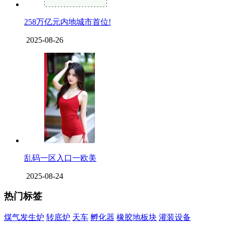
258万亿元内地城市首位!
2025-08-26
乱码一区入口一欧美
2025-08-24
热门标签
煤气发生炉
转底炉
天车
孵化器
橡胶地板块
灌装设备