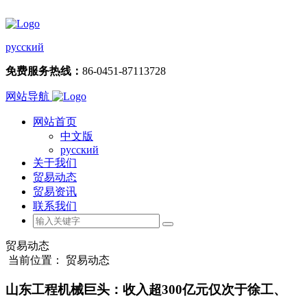
русский
免费服务热线：
86-0451-87113728
网站导航
网站首页
中文版
русский
关于我们
贸易动态
贸易资讯
联系我们
贸易动态
当前位置： 贸易动态
山东工程机械巨头：收入超300亿元仅次于徐工、