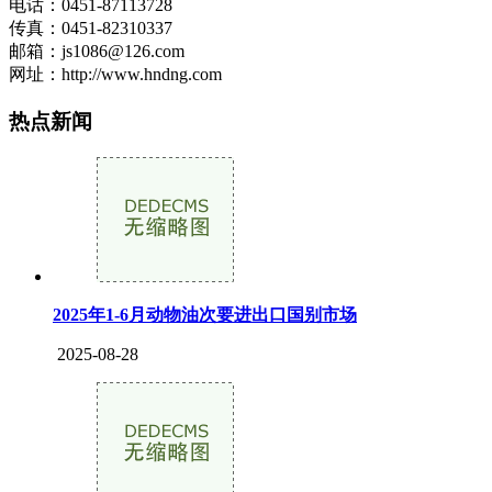
电话：0451-87113728
传真：0451-82310337
邮箱：js1086@126.com
网址：http://www.hndng.com
热点新闻
2025年1-6月动物油次要进出口国别市场
2025-08-28