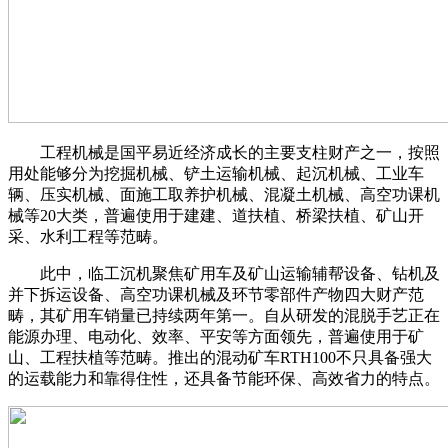
工程机械是国平易近经济成长的主要支柱财产之一，按照
用处能够分为挖掘机械、铲土运输机械、起沉机械、工业车
辆、压实机械、面施工取养护机械、混凝土机械、高空功课机
械等20大类，普遍使用于建建、道扶植、桥梁扶植、矿山开
采、水利工程等范畴。
此中，临工沉机聚焦矿用车及矿山运输辅帮设备、钻机及
并下拆运设备、高空功课机械及环节零部件产物四大财产范
畴，其矿用车销量已持续两年第一。自从研发的混脱手艺正在
能源办理、电动化、效率、平安等方面领先，普遍使用于矿
山、工程扶植等范畴。推出的混动矿车RTH100不只具备强大
的运载能力和靠得住性，还具备节能环保、高效省力的特点。