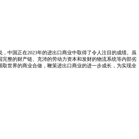
说，中国正在2023年的进出口商业中取得了令人注目的成绩。虽
国完整的财产链、充沛的劳动力资本和发财的物流系统等内部劣
强取世界的商业合做，鞭策进出口商业的进一步成长，为实现全