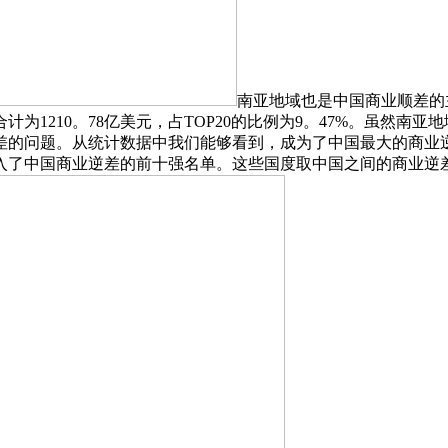
南亚地域也是中国商业顺差的主
为1210。78亿美元，占TOP20的比例为9。47%。虽然南
的问题。从统计数据中我们能够看到，成为了中国最大的商业逆
入了中国商业逆差的前十强名单。这些国度取中国之间的商业逆