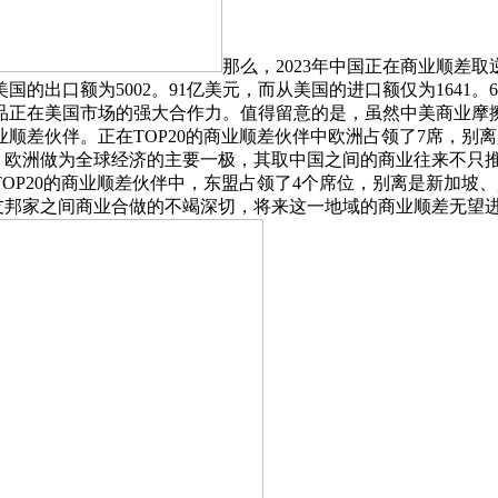
那么，2023年中国正在商业顺差
的出口额为5002。91亿美元，而从美国的进口额仅为1641。
品正在美国市场的强大合作力。值得留意的是，虽然中美商业摩
顺差伙伴。正在TOP20的商业顺差伙伴中欧洲占领了7席，别
1。97%。欧洲做为全球经济的主要一极，其取中国之间的商业往来
OP20的商业顺差伙伴中，东盟占领了4个席位，别离是新加坡
中国取东友邦家之间商业合做的不竭深切，将来这一地域的商业顺差无望