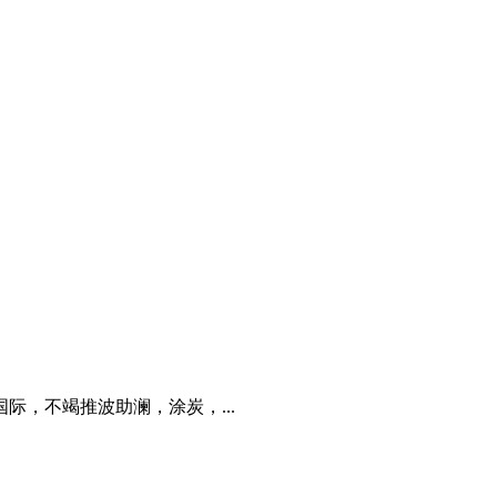
，不竭推波助澜，涂炭，...