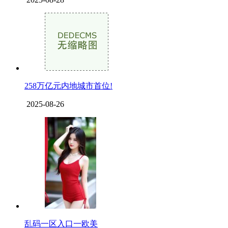
258万亿元内地城市首位!
2025-08-26
乱码一区入口一欧美