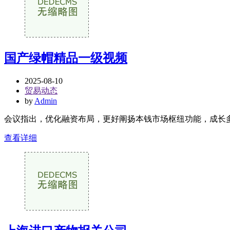
国产绿帽精品一级视频
2025-08-10
贸易动态
by
Admin
会议指出，优化融资布局，更好阐扬本钱市场枢纽功能，成长多
查看详细