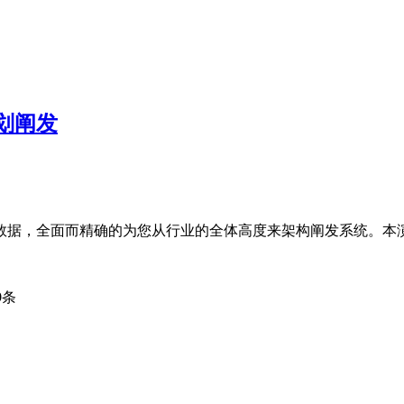
划阐发
据，全面而精确的为您从行业的全体高度来架构阐发系统。本演讲
9
条