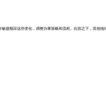
敏捷顺应这些变化，调整办事策略和流程。比拟之下，其他地域的