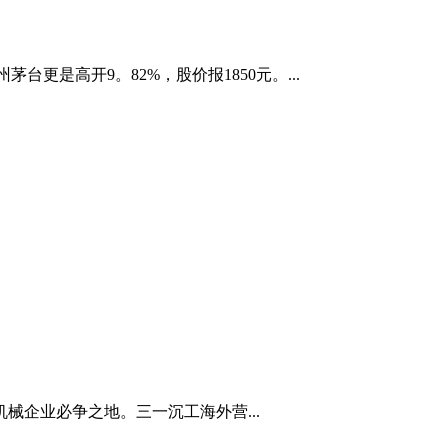
更是高开9。82%，股价报1850元。...
机械企业必争之地。三一沉工海外营...