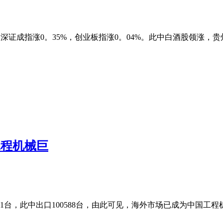
证成指涨0。35%，创业板指涨0。04%。此中白酒股领涨，贵州茅台
工程机械巨
31台，此中出口100588台，由此可见，海外市场已成为中国工程