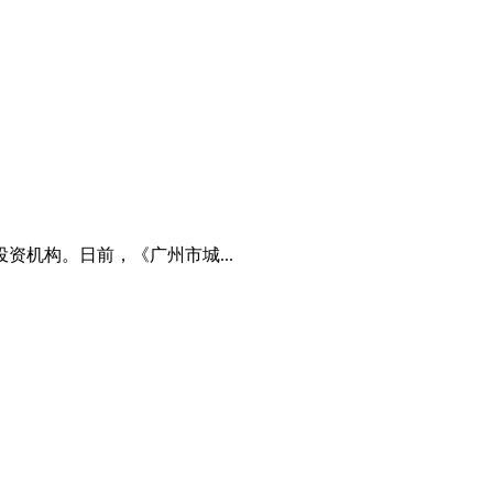
机构。日前，《广州市城...