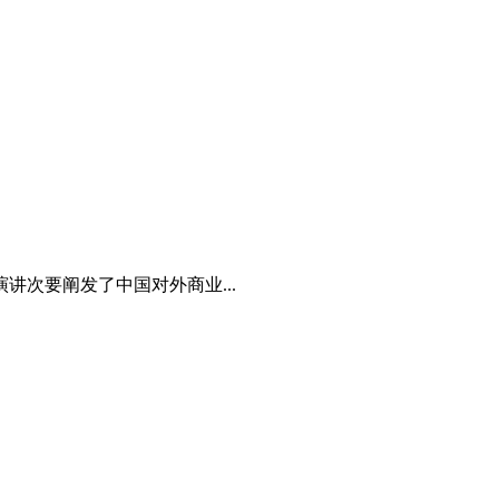
次要阐发了中国对外商业...