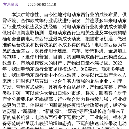
贸易资讯
|
2025-08-03 11:19
本演讲前瞻性、当令性地对电动东西行业的成长布景、供
需环境、合作款式等行业现状进行阐发，并连系多年来电动东
西行业成长轨迹及实践经验，对电动东西行业将来的成长前景
做出审慎阐发取预测；是电动东西行业相关企业及本钱机构精
确领会当前电动东西行业最新成长动态，把握市场机遇，做出
准确运营决策和投资决策的不成多得的精品！电动东西做为常
见的五金东西，次要使用于建建、汽车、粉饰拆潢、金属加工
等范畴，下逛使用普遍。目前，我国电动东西行业已构成企业
数量多、市场规模较大的财产，产物出口量不竭提拔。2022
年，我国电动东西行业市场规模达47。8亿美元。颠末多年成
长，我国电动东西行业中小企业浩繁，次要以代工出产为收入
来历；同时也已培育出一批合作实力较强的龙头企业，办理、
研发、营销模式成熟，具有多个自从品牌，产物线完整，产物
类型丰硕，可以或许大量出口海外市场。将来，跟着客户对于
产物分析要求的不竭提高，行业整合动力将持续加强，行业壁
垒更为显著。伴跟着全国新冠肺炎疫情防控政策有货，经济快
速苏醒，“新基建”、“新能源”、“双碳”等严沉成长趋向带来了
新的成长机缘，电动东西行业下逛房地产、工业制制、根本设
备等范畴都呈现出较强的增加态势。下逛的快速成长带动电动