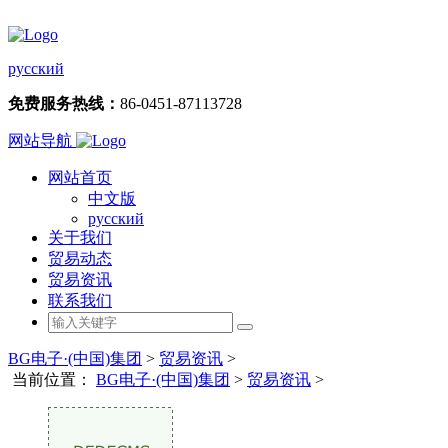
русский
免费服务热线：
86-0451-87113728
网站导航
网站首页
中文版
русский
关于我们
贸易动态
贸易资讯
联系我们
BG电子·(中国)集团
>
贸易资讯
>
当前位置：
BG电子·(中国)集团
>
贸易资讯
>