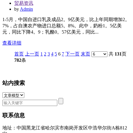
贸易资讯
by
Admin
1-5月，中国自进口乳及成品2。9亿美元，比上年同期增加2。
7%，占自澳农产物进口总额5。8%。此中，奶粉1。5亿美
元，同比下降4。9；乳酪0。57亿美元，同比...
查看详细
首页
上一页
1
2
3
4
5
6
7
下一页
末页
共
131
页
782
条
站内搜索
联系信息
地址：中国黑龙江省哈尔滨市南岗开发区中浩华尔街A栋812