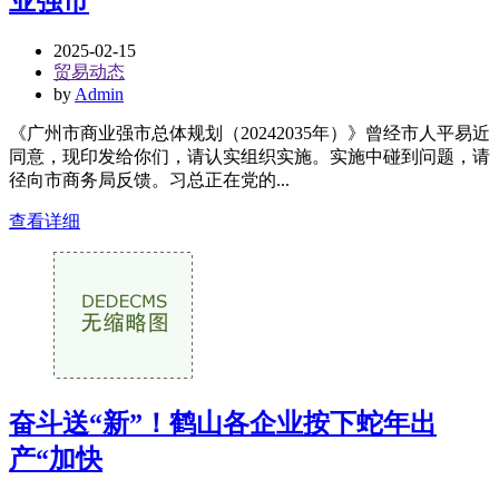
业强市
2025-02-15
贸易动态
by
Admin
《广州市商业强市总体规划（20242035年）》曾经市人平易近
同意，现印发给你们，请认实组织实施。实施中碰到问题，请
径向市商务局反馈。习总正在党的...
查看详细
奋斗送“新”！鹤山各企业按下蛇年出
产“加快