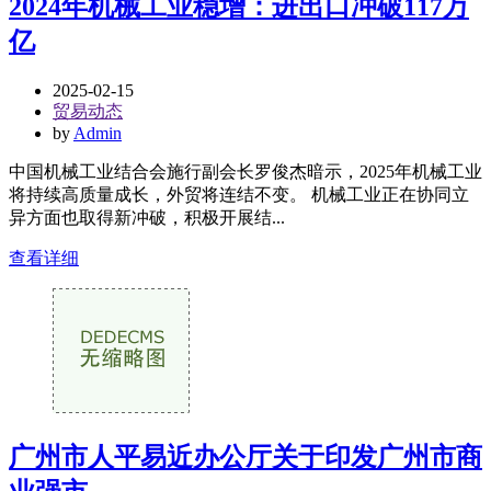
2024年机械工业稳增：进出口冲破117万
亿
2025-02-15
贸易动态
by
Admin
中国机械工业结合会施行副会长罗俊杰暗示，2025年机械工业
将持续高质量成长，外贸将连结不变。 机械工业正在协同立
异方面也取得新冲破，积极开展结...
查看详细
广州市人平易近办公厅关于印发广州市商