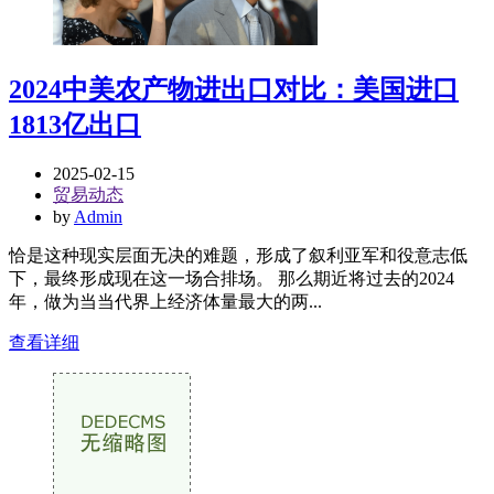
2024中美农产物进出口对比：美国进口
1813亿出口
2025-02-15
贸易动态
by
Admin
恰是这种现实层面无决的难题，形成了叙利亚军和役意志低
下，最终形成现在这一场合排场。 那么期近将过去的2024
年，做为当当代界上经济体量最大的两...
查看详细