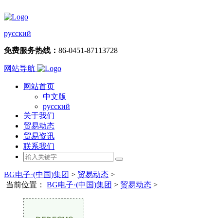
русский
免费服务热线：
86-0451-87113728
网站导航
网站首页
中文版
русский
关于我们
贸易动态
贸易资讯
联系我们
BG电子·(中国)集团
>
贸易动态
>
当前位置：
BG电子·(中国)集团
>
贸易动态
>