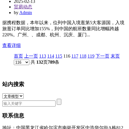
2025-02-13
贸易动态
by
Admin
据携程数据，本年以来，位列中国入境逛第5大客源国，入境
旅逛订单同比增加155%，到中国的航班数量同比增幅跨越
220%。广州、、成都、杭州、沉庆、厦门...
查看详细
首页
上一页
113
114
115
116
117
118
119
下一页
末页
共
132
页
789
条
站内搜索
联系信息
地址：中国黑龙江省哈尔滨市南岗开发区中浩华尔街A栋812