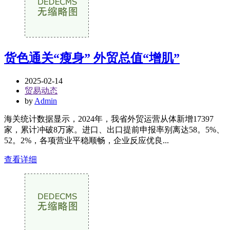
货色通关“瘦身” 外贸总值“增肌”
2025-02-14
贸易动态
by
Admin
海关统计数据显示，2024年，我省外贸运营从体新增17397
家，累计冲破8万家。进口、出口提前申报率别离达58。5%、
52。2%，各项营业平稳顺畅，企业反应优良...
查看详细