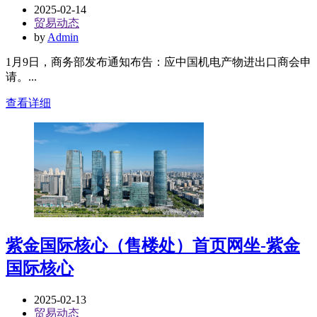
2025-02-14
贸易动态
by
Admin
1月9日，商务部发布通知布告：应中国机电产物进出口商会申
请。...
查看详细
紫金国际核心（售楼处）首页网坐-紫金
国际核心
2025-02-13
贸易动态