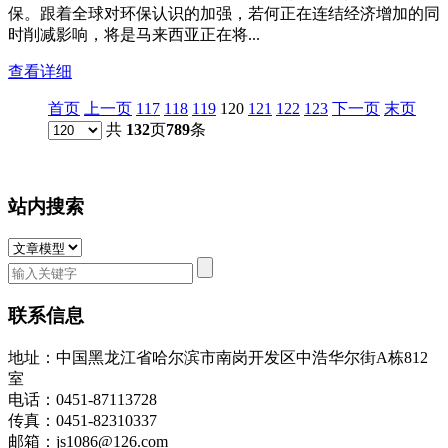
保。跟着全球对环保认识的加强，若何正在连结经济增加的同
时削减影响，将是马来西亚正在将...
查看详细
首页
上一页
117
118
119
120
121
122
123
下一页
末页
共
132
页
789
条
站内搜索
联系信息
地址：中国黑龙江省哈尔滨市南岗开发区中浩华尔街A栋812
室
电话：0451-87113728
传真：0451-82310337
邮箱：js1086@126.com