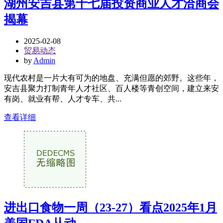
湖州安吉县第十七届投资商业人才洽商会
揭幕
2025-02-08
贸易动态
by
Admin
现代农村是一片大有可为的地盘、充满但愿的郊野。这些年，
安吉县聚力打制青年人才社区、百人楼等青创空间，建立来安
有岗、就业有帮、人才专车、共...
查看详细
进出口食物一周（23-27）看点2025年1月