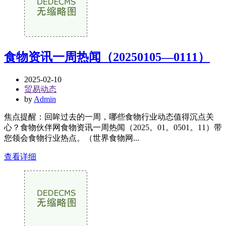
食物资讯一周热闻（20250105—0111）
2025-02-10
贸易动态
by
Admin
焦点提醒：回眸过去的一周，哪些食物行业动态值得沉点关
心？食物伙伴网食物资讯一周热闻（2025。01。0501。11）带
您领会食物行业热点。（世界食物网...
查看详细