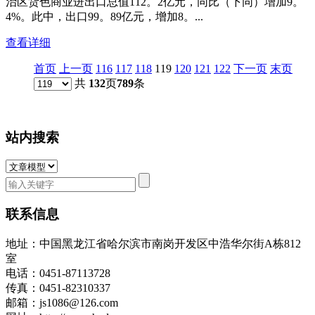
治区货色商业进出口总值112。2亿元，同比（下同）增加9。
4%。此中，出口99。89亿元，增加8。...
查看详细
首页
上一页
116
117
118
119
120
121
122
下一页
末页
共
132
页
789
条
站内搜索
联系信息
地址：中国黑龙江省哈尔滨市南岗开发区中浩华尔街A栋812
室
电话：0451-87113728
传真：0451-82310337
邮箱：js1086@126.com