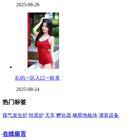
2025-08-26
乱码一区入口一欧美
2025-08-24
热门标签
煤气发生炉
转底炉
天车
孵化器
橡胶地板块
灌装设备
在线留言