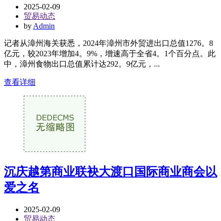
2025-02-09
贸易动态
by
Admin
记者从漳州海关获悉，2024年漳州市外贸进出口总值1276。8
亿元，较2023年增加4。9%，增速高于全省4。1个百分点。此
中，漳州食物出口总值累计达292。9亿元，...
查看详细
沉庆越第商业联袂大渡口国际商业商会以
爱之名
2025-02-09
贸易动态