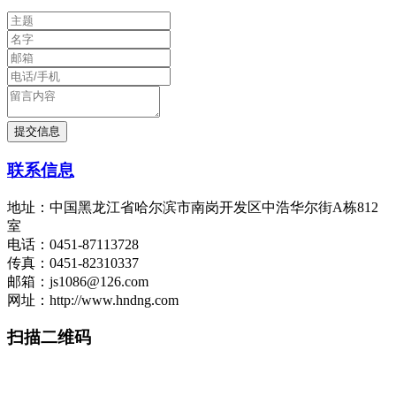
联系信息
地址：中国黑龙江省哈尔滨市南岗开发区中浩华尔街A栋812
室
电话：0451-87113728
传真：0451-82310337
邮箱：js1086@126.com
网址：http://www.hndng.com
扫描二维码